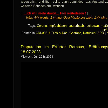
widerspricht und lügt, sollte dann zumindest aus Anstand z
weiteren Schaden abzuwenden.
[
...Ich will mehr davon... Hier weiterlesen !
]
Total: 447 words, 1 image, Geschätzte Lesezeit: 1:47 Min.
Tags:
Corona
,
impfschäden
,
Lauterbach
,
lockdown
,
maß
Impf
Posted in
CDU/CSU
,
Dies & Das
,
Gestapo
,
Natürlich
,
SPD
|
Disputation im Erfurter Rathaus, Eröffnung
18.07.2023
Mittwoch, Juli 26th, 2023