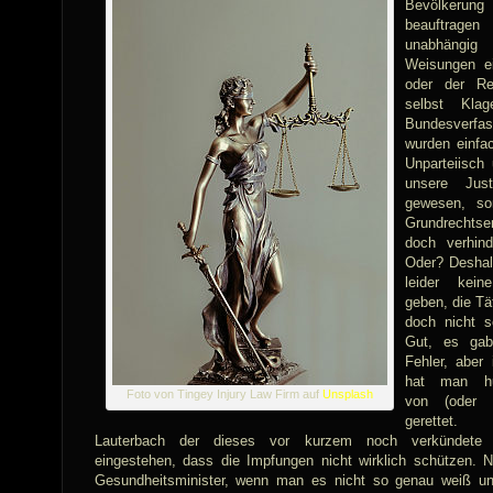
Bevölkerung
beauftrag
unabhäng
Weisungen ei
oder der Re
selbst Kla
Bundesverfas
wurden einfa
Unparteiisch 
unsere Jus
gewesen, so
Grundrechtse
doch verhin
Oder? Deshal
leider kein
geben, die Tä
doch nicht s
Gut, es gab
Fehler, abe
hat man hun
Foto von Tingey Injury Law Firm auf
Unsplash
von (oder 
gerettet
Lauterbach der dieses vor kurzem noch verkündete
eingestehen, dass die Impfungen nicht wirklich schützen. N
Gesundheitsminister, wenn man es nicht so genau weiß un