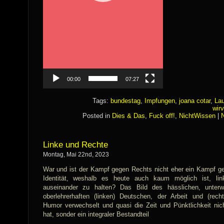
00:00
07:27
Tags:
bundestag
,
Impfungen
,
joana cotar
,
Lau
wir
Posted in
Dies & Das
,
Fuck off!
,
NichtWissen
|
Linke und Rechte
Montag, Mai 22nd, 2023
War und ist der Kampf gegen Rechts nicht eher ein Kampf ge
Identität, weshalb es heute auch kaum möglich ist, li
auseinander zu halten? Das Bild des hässlichen, unterw
oberlehrerhaften (linken) Deutschen, der Arbeit und (recht
Humor verwechselt und quasi die Zeit und Pünktlichkeit nic
hat, sonder ein integraler Bestandteil