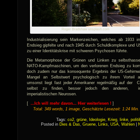
Roger Bradshaw unsplash.com
Industrialisierung sein Markenzeichen, welches ab 1933 i
Endsieg gipfelte und nach 1945 durch Schuldkomplexe und US
zu einer Identitätskrise mit schweren Psychosen führte.
Die Metamorphose der Grünen und Linken zu selbsthasse
NATO-Kampfmaschinen, um den verlorenen Endsieg zu kom
doch zudem nur das konsequente Ergebnis der US-Gehirnw
Mangel an Selbstwert psychologisch zu ihrem Vorteil a
umsonst liegt fast jeder Amerikaner regelmäßig auf der 
selbst zu finden, besser jedoch den anderen, 
imperialistischen Neurosen.
[
...Ich will mehr davon... Hier weiterlesen !
]
Total: 349 words, 1 image, Geschätzte Lesezeit: 1:24 Min.
Tags:
co2
,
grüne
,
Ideologie
,
Krieg
,
linke
,
politi
Posted in
Dies & Das
,
Gruene
,
Links
,
USA
,
Wahlen
|