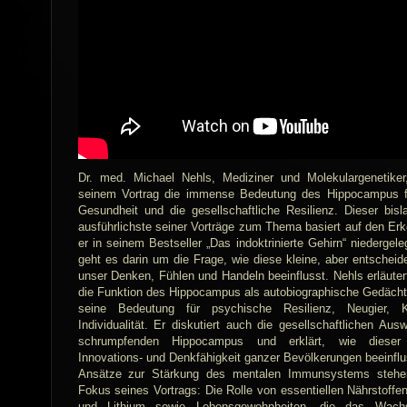
Dr. med. Michael Nehls, Mediziner und Molekulargenetiker,
seinem Vortrag die immense Bedeutung des Hippocampus f
Gesundheit und die gesellschaftliche Resilienz. Dieser bis
ausführlichste seiner Vorträge zum Thema basiert auf den Erk
er in seinem Bestseller „Das indoktrinierte Gehirn“ niedergele
geht es darin um die Frage, wie diese kleine, aber entscheid
unser Denken, Fühlen und Handeln beeinflusst. Nehls erläutert
die Funktion des Hippocampus als autobiographische Gedächt
seine Bedeutung für psychische Resilienz, Neugier, Kr
Individualität. Er diskutiert auch die gesellschaftlichen Aus
schrumpfenden Hippocampus und erklärt, wie dieser
Innovations- und Denkfähigkeit ganzer Bevölkerungen beeinflu
Ansätze zur Stärkung des mentalen Immunsystems stehen
Fokus seines Vortrags: Die Rolle von essentiellen Nährstoffe
und Lithium sowie Lebensgewohnheiten, die das Wac